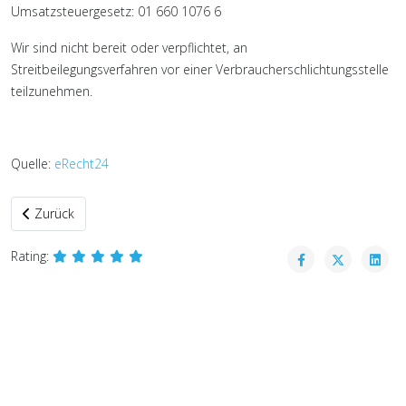
Umsatzsteuergesetz: 01 660 1076 6
Wir sind nicht bereit oder verpflichtet, an
Streitbeilegungsverfahren vor einer Verbraucherschlichtungsstelle
teilzunehmen.
Quelle:
eRecht24
Vorheriger Beitrag: Datenschutzerklärung
Zurück
Rating: