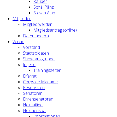
Räuber
Schäl Pänz
Steven Alan
Mitglieder
Mitglied werden
Mitgliedsantrag (online)
Daten ändern
Verein
Vorstand
Stadtsoldaten
Showtanzgruppe
Jugend
Trainingszeiten
Elferrat
Corps de Madame
Reservisten
Senatoren
Ehrensenatoren
Heimatlied
Helenensaal
Informationen