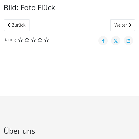
Bild: Foto Flück
Vorheriger Beitrag: Trainingswochenende der Showtanzgruppe
Nächster Be
Zurück
Weiter
Rating:
Über uns